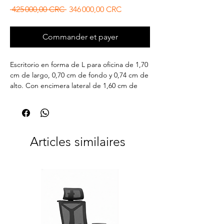
Prix original
Prix promotionnel
 425 000,00 CRC 
346 000,00 CRC
Commander et payer
Escritorio en forma de L para oficina de 1,70
cm de largo, 0,70 cm de fondo y 0,74 cm de
alto. Con encimera lateral de 1,60 cm de
largo y 0,45 cm de fondo, 2 cajones
normales y 1 cajón de suspensión, Sobre
engrosados en 36mm. 18 meses de garantía
Articles similaires