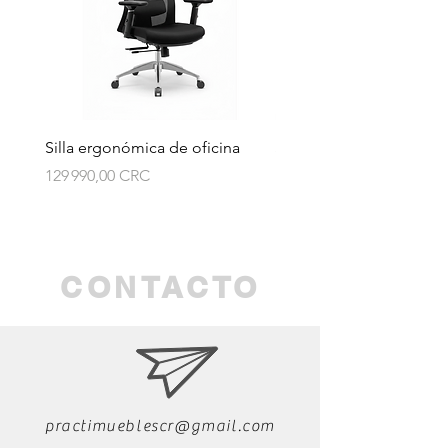
Silla ergonómica de oficina
Silla ergonómica de ofi
Prix
Prix
129 990,00 CRC
114 990,00 CRC
CONTACTO
practimueblescr@gmail.com