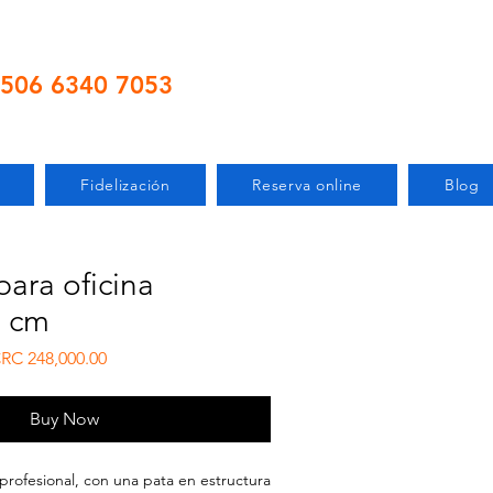
506 6340 7053
Fidelización
Reserva online
Blog
para oficina
5 cm
gular Price
Sale Price
RC 248,000.00
Buy Now
 profesional, con una pata en estructura