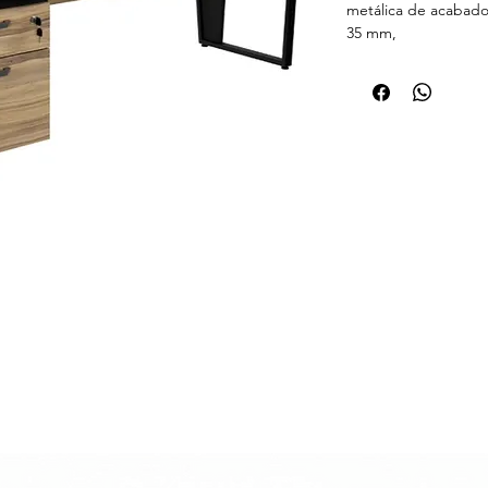
metálica de acabad
35 mm,
Medidas 170x60x75 c
-18 meses de garant
Sobre el material: t
media (MDP) recubi
resina melamínica la
cobre, las que entre
superficie. El cobre,
impregnación del pa
tablero, permite qu
tiempo a lo largo de 
después de múltiple
certificadas y reali
demostrado que la 
de VESTO inactiva ha
de contacto con la s