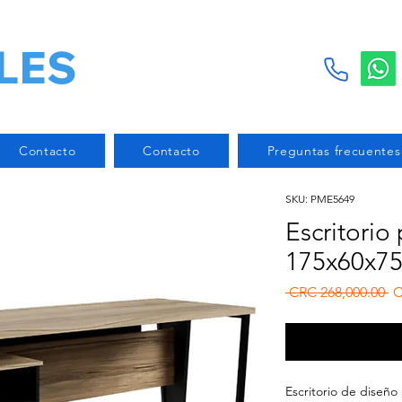
LES
Contacto
Contacto
Preguntas frecuentes
SKU: PME5649
Escritorio 
175x60x7
Re
 CRC 268,000.00 
C
Escritorio de diseño