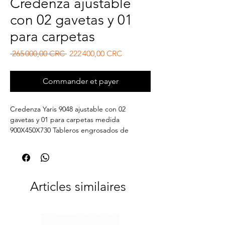
Credenza ajustable
con 02 gavetas y 01
para carpetas
Prix original
Prix promotionnel
 265 000,00 CRC 
222 400,00 CRC
Commander et payer
Credenza Yaris 9048 ajustable con 02
gavetas y 01 para carpetas medida
900X450X730 Tableros engrosados ​​de
30mm.
Articles similaires