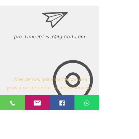
papel antes de que este sea prensado al
tablero, permite que la protección se
mantenga en el tiempo a lo largo de toda la
vida útil del producto, aún después de
múltiples procesos de limpieza.
Pruebas
certificadas y realizadas bajo la norma ISO
practimueblescr@gmail.com
22196
han demostrado que la
protección de
Cobre Antimicrobiano de VESTO inactiva
hasta el 99,9% las bacterias en 24 horas de
contacto
con la superficie a temperatura
ambiente.
Atendemos únicamente con cita
previa para brindar un mejor servicio.
63407053