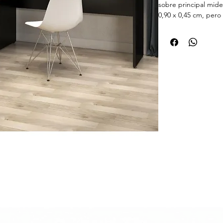
sobre principal mide
0,90 x 0,45 cm, pero 
cajonera cambiando l
arriba (tal y como e
MDP y revestimiento
de alta calidad. Pos
los Cajones y Cerrad
-18 meses de garant
- Altura (cm) 73,5
- Ancho (cm) 150
- Fondo (cm) 150 a 1
mesa auxiliar)
- El producto se en
Sobre el material:
ta
media (MDP) recubi
resina melamínica la
cobre, las que entre