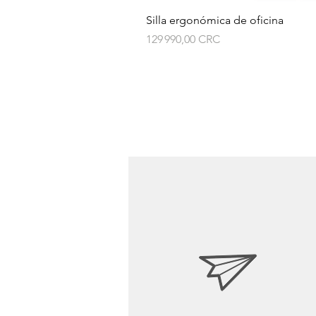
Silla ergonómica de oficina
Prix
129 990,00 CRC