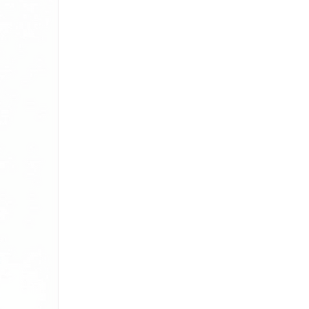
 al ser aplicado durante el proceso de
pel antes de que este sea prensado al
e la protección se mantenga en el
toda la vida útil del producto, aún
s procesos de limpieza.
Pruebas
adas bajo la norma ISO 22196
han
protección de Cobre Antimicrobiano
sta el 99,9% las bacterias en 24 horas
uperficie a temperatura ambiente.