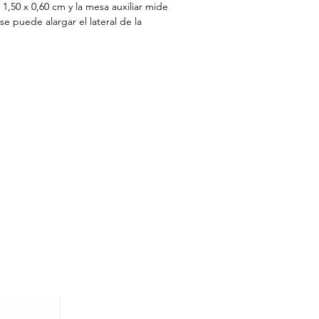
 1,50 x 0,60 cm y la mesa auxiliar mide
se puede alargar el lateral de la
a posición de fijación del sobre de
stá en la imagen principal, Fabricado en
 melamínico. Un producto completo y
ee niveladores, Correderas Metálicas en
ura en el Primer Cajón desde arriba.
ía
92 (Dependiendo de la posición de la
vía montado.
bleros de partículas de densidad
erto con un papel impregnado con
 cual contiene micropartículas de
gan la propiedad antimicrobiana a la