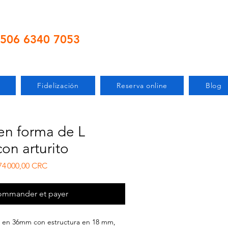
506 6340 7053
Fidelización
Reserva online
Blog
 en forma de L
con arturito
ix original
Prix promotionnel
74 000,00 CRC
mmander et payer
 en 36mm con estructura en 18 mm,