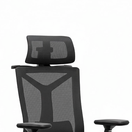
superficie. El cobre,
impregnación del pa
tablero, permite qu
tiempo a lo largo de 
después de múltiple
certificadas y realiz
demostrado que la
de VESTO inactiva ha
de contacto
con la s