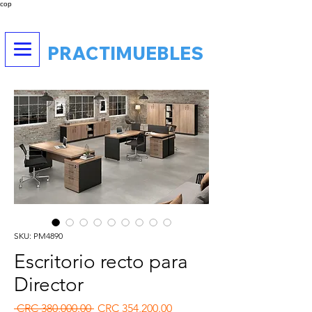
cop
PRACTIMUEBLES
SKU: PM4890
Escritorio recto para
Director
Regular Price
Sale Price
 CRC 380,000.00 
CRC 354,200.00