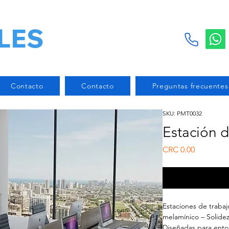
LES
Contacto
Contacto
Preguntas frecuentes
SKU: PMT0032
Estación d
Price
CRC 0.00
Estaciones de traba
melamínico – Solidez,
Diseñadas para entor