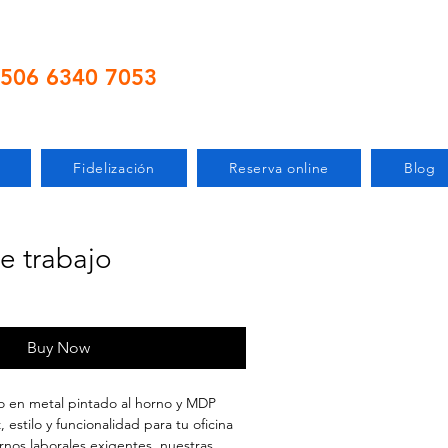
506 6340 7053
Fidelización
Reserva online
Blog
e trabajo
Buy Now
jo en metal pintado al horno y MDP
 estilo y funcionalidad para tu oficina
nos laborales exigentes, nuestras