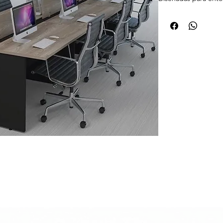
estaciones de trabaj
pintadas al horno c
36 mm. Esta combina
estética y funcional 
Características técni
• Estructura metál
acero, con acabado e
Alta resistencia a i
• Superficies en M
con recubrimiento m
a rayones, líquidos y 
• Pasacables integ
orden y facilitar la 
• Diseño modular: C
dobles o múltiples, 
• Acabados persona
melamina y pintura 
corporativa.