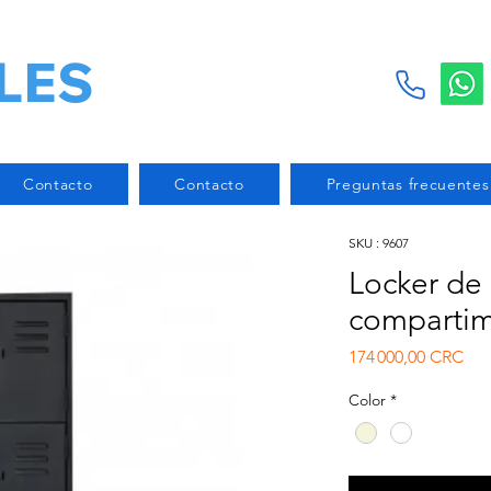
LES
Contacto
Contacto
Preguntas frecuentes
SKU : 9607
Locker de
compartim
Prix
174 000,00 CRC
Color
*