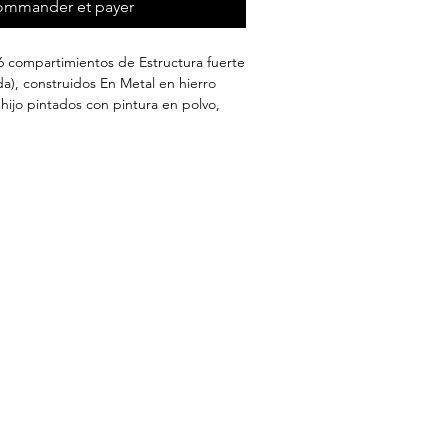
mmander et payer
6 compartimientos de Estructura fuerte
da), construidos En Metal en hierro
ijo pintados con pintura en polvo,
utilizando un Sistema de Aplicación
polimerizado Más De 160 grados
e infrarrojo en los hornos, con
tege al mueble de la corrosión.
 Cuenta con Una aldaba párrafo
o celosía párrafo ventilar el interior
us patas Posee niveladores de piso
 de alto x 30cms x 36cms de frente de
s.