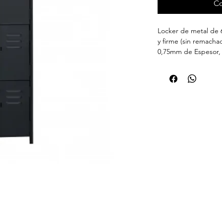
Co
Locker de metal de 
y firme (sin remacha
0,75mm de Espesor, h
una base de resina, 
electrostático y un 
utilizando planchas d
fosfatizado Que pro
Cada compartimento
candado y Ranuras tip
del gabinete. . En s
autoajustables
Dimensiones: 190cms
fondo.
Garantía de 12 mese