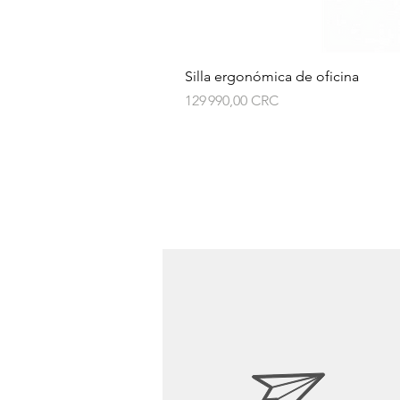
Silla ergonómica de oficina
Prix
129 990,00 CRC