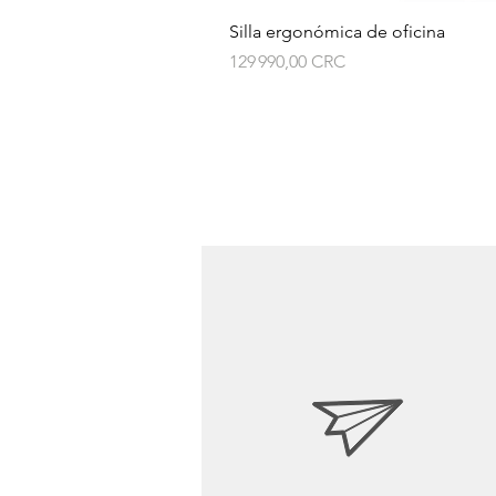
Silla ergonómica de oficina
Prix
129 990,00 CRC