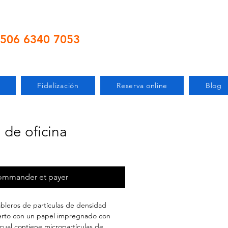
506 6340 7053
Fidelización
Reserva online
Blog
 de oficina
mmander et payer
ableros de partículas de densidad
erto con un papel impregnado con
 cual contiene micropartículas de