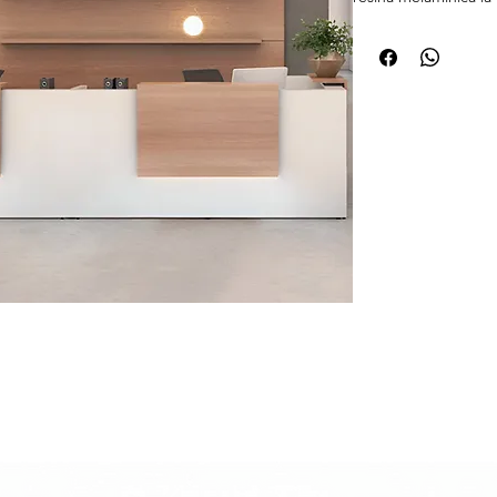
cobre, las que entre
superficie. El cobre,
impregnación del pa
tablero, permite qu
tiempo a lo largo de 
después de múltiple
certificadas y realiz
demostrado que la
de VESTO inactiva ha
de contacto
con la s