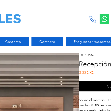
LES
Contacto
Contacto
Preguntas frecuentes
SKU : P2752
Recepción
Prix
0,00 CRC
Co
Sobre el material: t
media (MDP) recubi
resina melamínica la