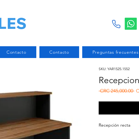
LES
Contacto
Contacto
Preguntas frecuentes
SKU: YAR1525.1552
Recepcio
Re
 CRC 245,000.00 
C
Recepción recta