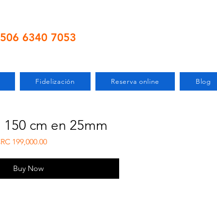
506 6340 7053
Fidelización
Reserva online
Blog
n 150 cm en 25mm
gular Price
Sale Price
RC 199,000.00
Buy Now