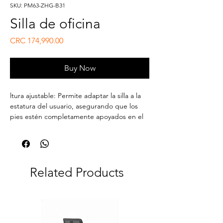
SKU: PM63-ZHG-B31
Silla de oficina
Price
CRC 174,990.00
Buy Now
ltura ajustable: Permite adaptar la silla a la
estatura del usuario, asegurando que los
pies estén completamente apoyados en el
suelo y las rodillas formen un ángulo de 90
grados. ​
Profundidad del asiento regulable:
Garantiza un espacio adecuado entre el
borde del asiento y la parte posterior de las
Related Products
rodillas, evitando presión y favoreciendo la
circulación sanguínea. ​
Inclinación del respaldo y función de
balanceo: Facilita el ajuste del respaldo en
diferentes ángulos y permite movimientos