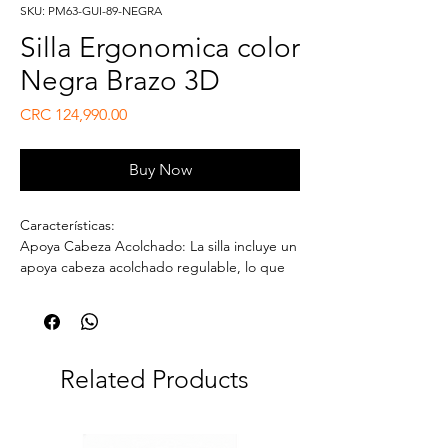
SKU: PM63-GUI-89-NEGRA
Silla Ergonomica color
Negra Brazo 3D
Price
CRC 124,990.00
Buy Now
Características:
Apoya Cabeza Acolchado: La silla incluye un
apoya cabeza acolchado regulable, lo que
permite personalizar el nivel de apoyo para
la cabeza según las preferencias del usuario.
Respaldo en Malla: El respaldo está
confeccionado en malla, disponible en color
Negra. Además, cuenta con un soporte
Related Products
lumbar que es regulable en altura
brindando una adecuada sujeción y
comodidad para la zona lumbar.