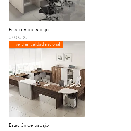
Estación de trabajo
Prezzo
0,00 CRC
Invertí en calidad nacional
Estación de trabajo