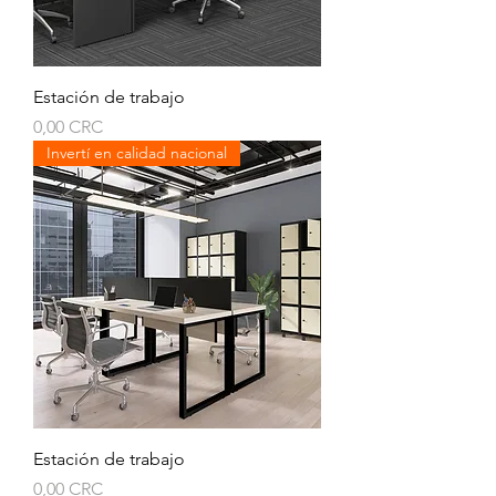
Estación de trabajo
Prezzo
0,00 CRC
Invertí en calidad nacional
Estación de trabajo
Prezzo
0,00 CRC