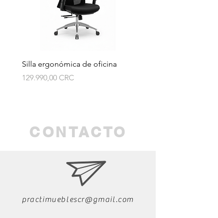
Silla ergonómica de oficina
Silla ergonómica de ofi
Prezzo
Prezzo
129.990,00 CRC
114.990,00 CRC
CONTACTO
practimueblescr@gmail.com