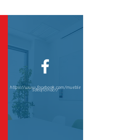
https://www.facebook.com/mueble
sdeoficinacr/