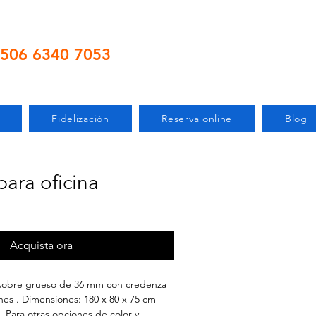
506 6340 7053
Fidelización
Reserva online
Blog
para oficina
zzo
Acquista ora
n sobre grueso de 36 mm con credenza
ones . Dimensiones: 180 x 80 x 75 cm
). Para otras opciones de color y