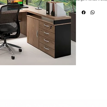
tamaño, contacte co
Material MDP con me
• Eliminan bacteria
continua.
• Mantienen su efec
sanitizar los tableros.
• Son seguras para l
del material.
• Están avaladas po
e ISO 21702) que cer
SARS-CoV-2, Influen
coli y Staphylococcu
👉 En resumen: ofre
permanente, segura
un material innovado
- Garantía de 18 mes