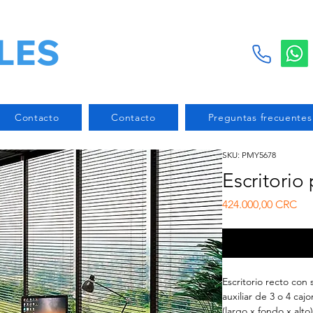
LES
Contacto
Contacto
Preguntas frecuentes
SKU: PMY5678
Escritorio 
Pre
424.000,00 CRC
Escritorio recto co
auxiliar de 3 o 4 caj
(largo x fondo x alto