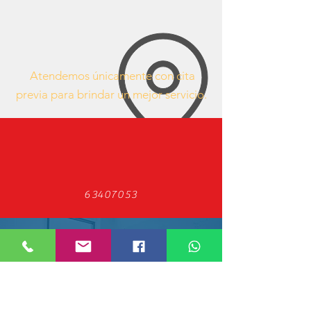
Atendemos únicamente con cita
previa para brindar un mejor servicio.
63407053
https://www.facebook.com/mueblesdeofici
nacr/