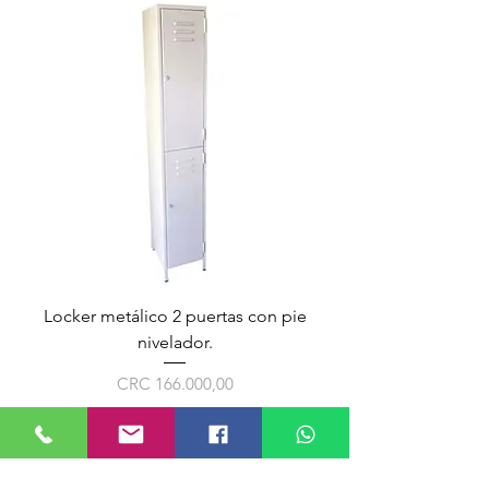
Locker metálico 2 puertas con pie
nivelador.
Preço
CRC 166.000,00
CONTACTO