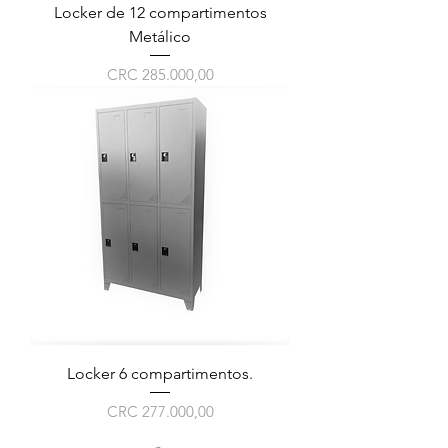
Locker de 12 compartimentos
Metálico
Preço
CRC 285.000,00
Locker 6 compartimentos.
Preço
CRC 277.000,00