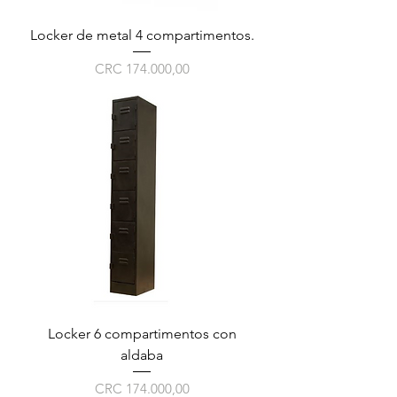
Locker de metal 4 compartimentos.
Preço
CRC 174.000,00
Locker 6 compartimentos con
aldaba
Preço
CRC 174.000,00