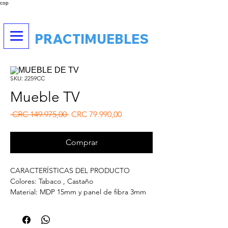
cop
PRACTIMUEBLES
SKU: 2259CC
Mueble TV
Preço normal
Preço promocional
 CRC 149.975,00 
CRC 79.990,00
Comprar
CARACTERÍSTICAS DEL PRODUCTO
Colores: Tabaco , Castaño
Material: MDP 15mm y panel de fibra 3mm
(respaldo)
Acabado: Lámina de de acabado (FF)
Puertas: 1 puerta