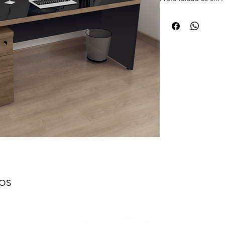
0,65 cm, Fabricado 
producto completo y 
Correderas Metálicas
Primer Cajón.
-18 meses de garant
- Altura (cm) 73,5
- Largo (cm) 180 a 
la mesa auxiliar)
- El producto se en
Sobre el material: t
media (MDP) recubi
resina melamínica la
cobre, las que entre
superficie. El cobre,
impregnación del pa
tablero, permite qu
os
tiempo a lo largo de 
después de múltiple
certificadas y realiz
demostrado que la