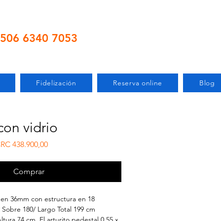
506 6340 7053
Fidelización
Reserva online
Blog
con vidrio
eço normal
Preço promocional
RC 438.900,00
Comprar
 en 36mm con estructura en 18
Sobre 180/ Largo Total 199 cm
tura 74 cm. El arturito pedestal 0,55 x