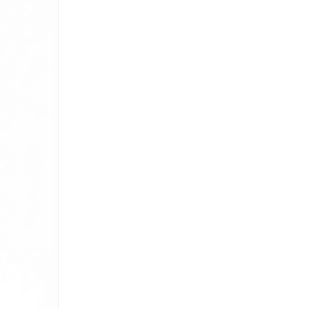
sta el 99,9% las bacterias en 24 horas
uperficie a temperatura ambiente.