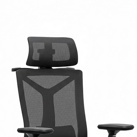
de VESTO inactiva ha
de contacto
con la s