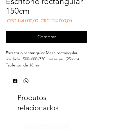
Escritorio rectangular
150cm
Preço normal
Preço promocional
 CRC 144.000,00 
CRC 124.000,00
Comprar
Escritorio rectangular Mesa rectangular
medida 1500x600x730 patas en (25mm).
Tableros ​​de 18mm.
Produtos
relacionados