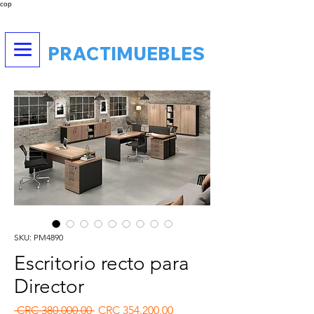
cop
PRACTIMUEBLES
SKU: PM4890
Escritorio recto para
Director
Preço normal
Preço promocional
 CRC 380.000,00 
CRC 354.200,00