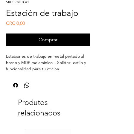
SKU: PMT0041
Estación de trabajo
Preço
CRC 0,00
Comprar
Estaciones de trabajo en metal pintado al
horno y MDP melamínico – Solidez, estilo y
funcionalidad para tu oficina
Diseñadas para entornos laborales
exigentes, nuestras estaciones de trabajo
combinan estructuras metálicas pintadas al
horno con superficies en MDP melamínico
de 36 mm. Esta combinación ofrece una
Produtos
solución duradera, estética y funcional para
relacionados
oficinas modernas.
Características técnicas:
• Estructura metálica: Fabricada en tubo
cuadrado de acero, con acabado en pintura