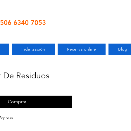
506 6340 7053
Fidelización
Reserva online
Blog
r De Residuos
Comprar
Express