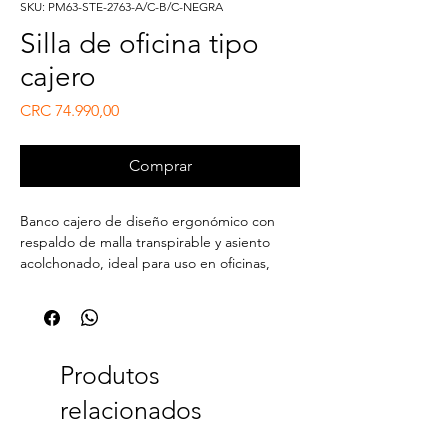
SKU: PM63-STE-2763-A/C-B/C-NEGRA
Silla de oficina tipo
cajero
Preço
CRC 74.990,00
Comprar
Banco cajero de diseño ergonómico con
respaldo de malla transpirable y asiento
acolchonado, ideal para uso en oficinas,
mostradores de atención al cliente y
espacios de trabajo que requieren altura
adicional.
2. Especificaciones Técnicas
Estructura: Metálica con acabado cromado.
Produtos
Asiento: Espuma de alta densidad
relacionados
recubierta con tela negra.
Respaldo: Malla transpirable con soporte